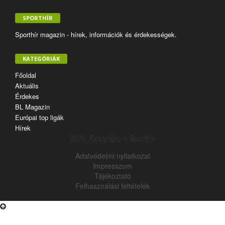
SPORTHÍR
Sporthír magazin - hírek, információk és érdekességek.
KATEGÓRIÁK
Főoldal
Aktuális
Érdekes
BL Magazin
Európai top ligák
Hírek
2026. Copyright © Sporthír
Adatvédelmi nyilatkozat
Impresszum
Tájékoztató
Felhasználási feltételek