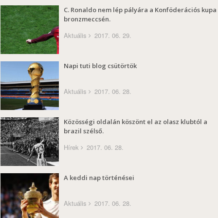
C. Ronaldo nem lép pályára a Konföderációs kupa
bronzmeccsén.
Aktuális
2017. 06. 29.
Napi tuti blog csütörtök
Aktuális
2017. 06. 28.
Közösségi oldalán köszönt el az olasz klubtól a
brazil szélső.
Hírek
2017. 06. 28.
A keddi nap történései
Aktuális
2017. 06. 28.