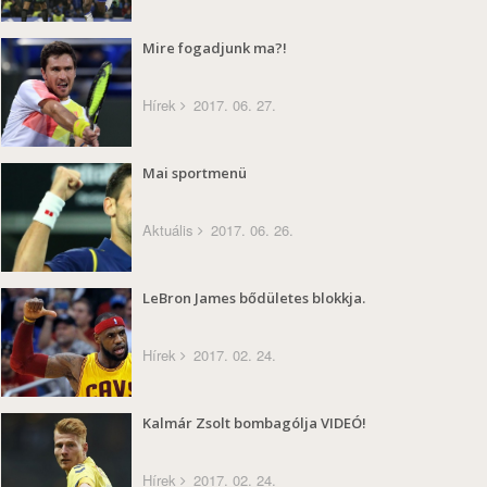
Mire fogadjunk ma?!
Hírek
2017. 06. 27.
Mai sportmenü
Aktuális
2017. 06. 26.
LeBron James bődületes blokkja.
Hírek
2017. 02. 24.
Kalmár Zsolt bombagólja VIDEÓ!
Hírek
2017. 02. 24.