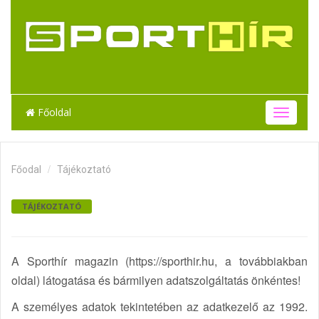
Főoldal
T
o
g
g
Főodal
Tájékoztató
l
e
n
TÁJÉKOZTATÓ
a
v
i
g
A Sporthír magazin (https://sporthir.hu, a továbbiakban
a
oldal) látogatása és bármilyen adatszolgáltatás önkéntes!
t
i
A személyes adatok tekintetében az adatkezelő az 1992.
o