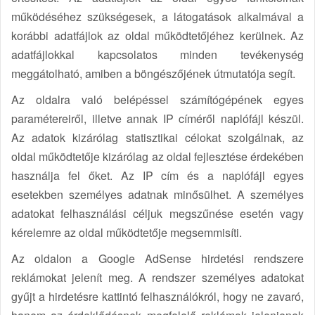
működéséhez szükségesek, a látogatások alkalmával a
korábbi adatfájlok az oldal működtetőjéhez kerülnek. Az
adatfájlokkal kapcsolatos minden tevékenység
meggátolható, amiben a böngészőjének útmutatója segít.
Az oldalra való belépéssel számítógépének egyes
paramétereiről, illetve annak IP címéről naplófájl készül.
Az adatok kizárólag statisztikai célokat szolgálnak, az
oldal működtetője kizárólag az oldal fejlesztése érdekében
használja fel őket. Az IP cím és a naplófájl egyes
esetekben személyes adatnak minősülhet. A személyes
adatokat felhasználási céljuk megszűnése esetén vagy
kérelemre az oldal működtetője megsemmisíti.
Az oldalon a Google AdSense hirdetési rendszere
reklámokat jelenít meg. A rendszer személyes adatokat
gyűjt a hirdetésre kattintó felhasználókról, hogy ne zavaró,