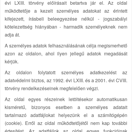
évi LXIII. törvény előírásait betartva jár el. Az oldal
n
működtetője a kezelt személyes adatokat az érintett
kifejezett, írásbeli beleegyezése nélkül - jogszabályi
kötelezettség hiányában - harmadik személyeknek nem
adja át.
A személyes adatok felhasználásának célja megismerhető
azon az oldalon, ahol ilyen jellegű adatok megadását
kérjük.
Az oldalon folytatott személyes adatkezelést az
adatvédelmi biztos, az 1992. évi LXIII. és a 2001. évi CVIII.
törvény rendelkezéseinek megfelelően végzi.
Az oldal egyes részeinek letöltésekor automatikusan
kisméretű, bizonyos esetben a személyes adatait
tartalmazó adatfájlokat helyezünk el a számítógépén
(cookie). Erről az oldal működtetőjétől nem kap további
értesítést. Az adatfájlok az oldal egyes funkcióinak