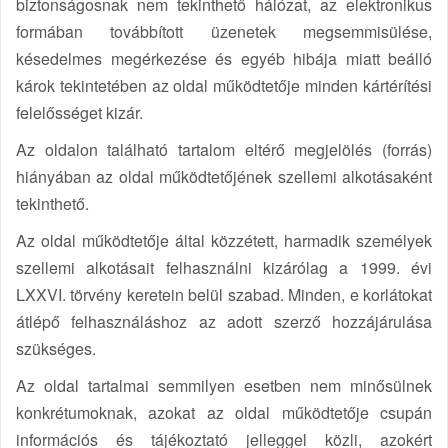
biztonságosnak nem tekinthető hálózat, az elektronikus
formában továbbított üzenetek megsemmisülése,
késedelmes megérkezése és egyéb hibája miatt beálló
károk tekintetében az oldal működtetője minden kártérítési
felelősséget kizár.
Az oldalon található tartalom eltérő megjelölés (forrás)
hiányában az oldal működtetőjének szellemi alkotásaként
tekinthető.
Az oldal működtetője által közzétett, harmadik személyek
szellemi alkotásait felhasználni kizárólag a 1999. évi
LXXVI. törvény keretein belül szabad. Minden, e korlátokat
átlépő felhasználáshoz az adott szerző hozzájárulása
szükséges.
Az oldal tartalmai semmilyen esetben nem minősülnek
konkrétumoknak, azokat az oldal működtetője csupán
információs és tájékoztató jelleggel közli, azokért