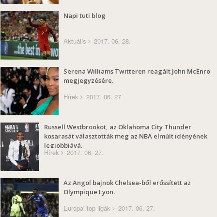
Napi tuti blog
Aktuális
2017. 06. 28.
Serena Williams Twitteren reagált John McEnro
megjegyzésére.
Hírek
2017. 06. 27.
Russell Westbrookot, az Oklahoma City Thunder
kosarasát választották meg az NBA elmúlt idényének
legjobbjává.
Hírek
2017. 06. 27.
Az Angol bajnok Chelsea-ből erőssített az
Olympique Lyon.
Európai top ligák
2017. 06. 27.