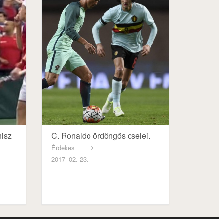
nisz
C. Ronaldo ördöngős cselei.
Érdekes
2017. 02. 23.