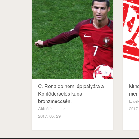
C. Ronaldo nem lép pályára a
Mind
Konföderációs kupa
menn
bronzmeccsén.
Érde
Aktuális
2017.
2017. 06. 29.