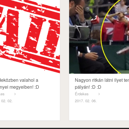
eközben valahol a
Nagyon ritkán látni ilyet te
yei megyeiben! :D
pályán! :D :D
kes
Érdekes
 02. 02.
2017. 02. 06.