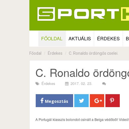
FŐOLDAL
AKTUÁLIS
ÉRDEKES
B
Főodal
Érdekes
C. Ronaldo ördöngős cselei.
C. Ronaldo ördöngő
Érdekes
2017. 02. 23.
Megosztás
A Portugál klasszis bolondot csinált a Belga védőből! Videó!