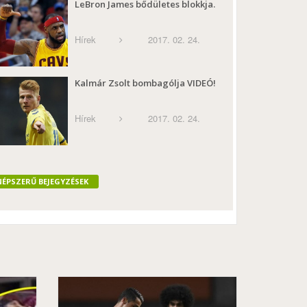
LeBron James bődületes blokkja.
Hírek
2017. 02. 24.
Kalmár Zsolt bombagólja VIDEÓ!
Hírek
2017. 02. 24.
NÉPSZERŰ BEJEGYZÉSEK