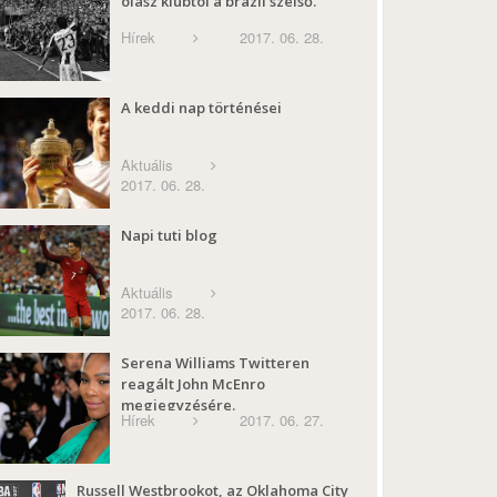
olasz klubtól a brazil szélső.
Hírek
2017. 06. 28.
A keddi nap történései
Aktuális
2017. 06. 28.
Napi tuti blog
Aktuális
2017. 06. 28.
Serena Williams Twitteren
reagált John McEnro
megjegyzésére.
Hírek
2017. 06. 27.
Russell Westbrookot, az Oklahoma City