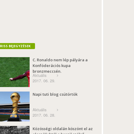
FRISS BEJEGYZÉSEK
C. Ronaldo nem lép pályára a
Konföderációs kupa
bronzmeccsén.
Aktuális
2017. 06. 29.
Napi tuti blog csütörtök
Aktuális
2017. 06. 28.
Közösségi oldalán köszönt el az