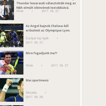
Thunder kosarasát választották meg az
NBA elmúlt idényének legjobbjává.
Hírek
2017. 06. 27.
Az Angol bajnok Chelsea-ből
erőssített az Olympique Lyon.
Európai top ligák
2017. 06. 27.
Mire fogadjunk ma?!
Hírek
2017. 06. 27.
Mai sportmenü
Aktuális
2017. 06. 26.