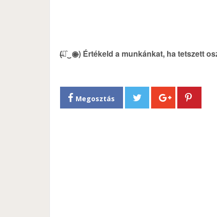
(̶◉͛‿◉̶) Értékeld a munkánkat, ha tetszett o
Megosztás