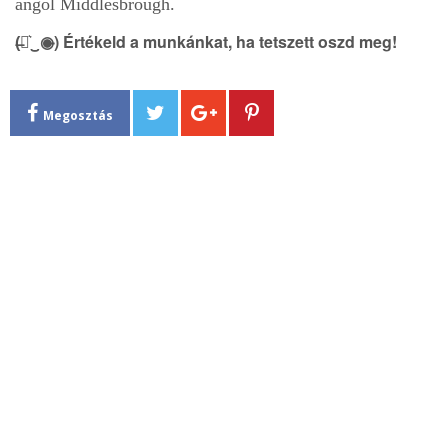
angol
Middlesbrough.
(̶◉͛‿◉̶) Értékeld a munkánkat, ha tetszett oszd meg!
Megosztás