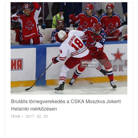
Brutális tömegverekedés a CSKA Moszkva Jokerit
Helsinki mérkőzésen
Hírek
2017. 02. 23.