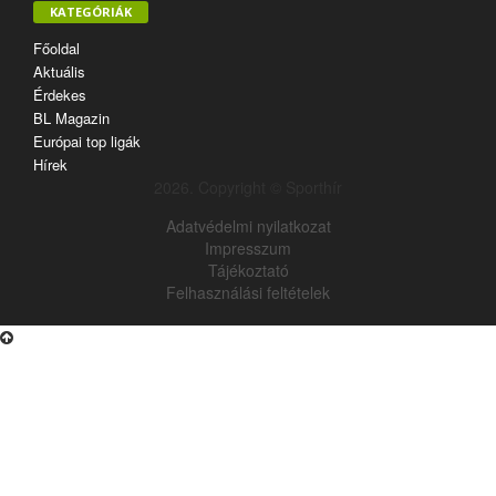
KATEGÓRIÁK
Főoldal
Aktuális
Érdekes
BL Magazin
Európai top ligák
Hírek
2026. Copyright © Sporthír
Adatvédelmi nyilatkozat
Impresszum
Tájékoztató
Felhasználási feltételek