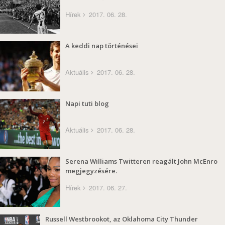
Hírek
2017. 06. 28.
A keddi nap történései
Aktuális
2017. 06. 28.
Napi tuti blog
Aktuális
2017. 06. 28.
Serena Williams Twitteren reagált John McEnro
megjegyzésére.
Hírek
2017. 06. 27.
Russell Westbrookot, az Oklahoma City Thunder