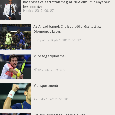
kosarasát választották meg az NBA elmúlt idényének
legjobbjává.
Hírek
2017. 06. 27.
Az Angol bajnok Chelsea-ből erőssített az
Olympique Lyon.
Európai top ligák
2017. 06. 27.
Mire fogadjunk ma?!
Hírek
2017. 06. 27.
Mai sportmenü
Aktuális
2017. 06. 26.