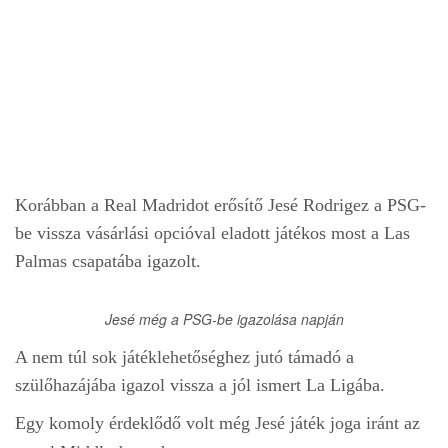
n
Korábban a Real Madridot erősítő Jesé Rodrigez a PSG-
be vissza vásárlási opcióval eladott játékos most a Las
Palmas csapatába igazolt.
Jesé még a PSG-be igazolása napján
A nem túl sok játéklehetőséghez jutó támadó a
szülőhazájába igazol vissza a jól ismert La Ligába.
Egy komoly érdeklődő volt még Jesé játék joga iránt az