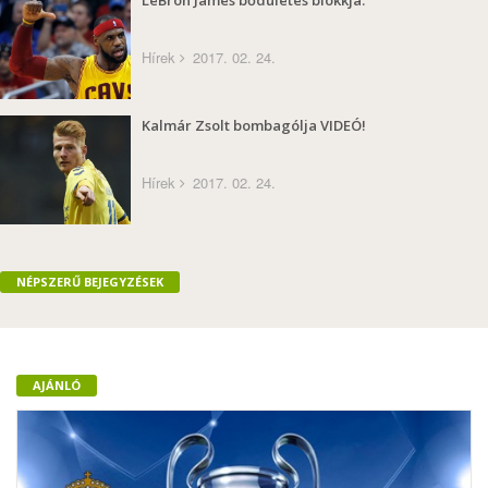
LeBron James bődületes blokkja.
Hírek
2017. 02. 24.
Kalmár Zsolt bombagólja VIDEÓ!
Hírek
2017. 02. 24.
NÉPSZERŰ BEJEGYZÉSEK
AJÁNLÓ