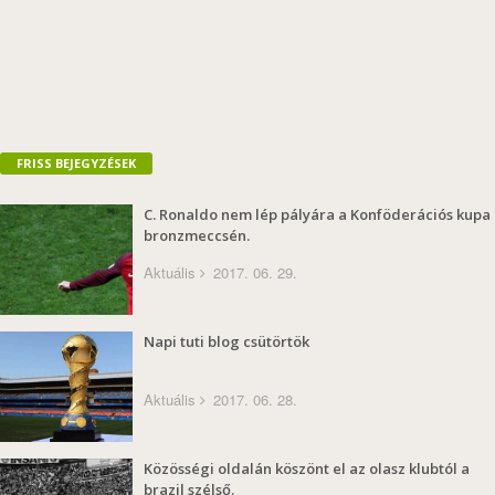
FRISS BEJEGYZÉSEK
C. Ronaldo nem lép pályára a Konföderációs kupa
bronzmeccsén.
Aktuális
2017. 06. 29.
Napi tuti blog csütörtök
Aktuális
2017. 06. 28.
Közösségi oldalán köszönt el az olasz klubtól a
brazil szélső.